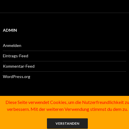
ADMIN
Anmelden
Eintrags-Feed
Kommentar-Feed
WordPress.org
SUCHE
Diese Seite verwendet Cookies, um die Nutzerfreundlichkeit z
verbessern. Mit der weiteren Verwendung stimmst du dem zu.
Suchen
nach:
VERSTANDEN