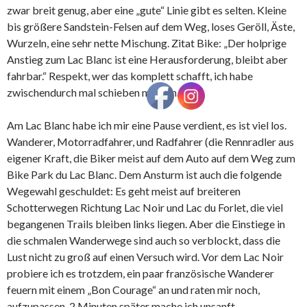
zwar breit genug, aber eine „gute“ Linie gibt es selten. Kleine
bis größere Sandstein-Felsen auf dem Weg, loses Geröll, Äste,
Wurzeln, eine sehr nette Mischung. Zitat Bike: „Der holprige
Anstieg zum Lac Blanc ist eine Herausforderung, bleibt aber
fahrbar.“ Respekt, wer das komplett schafft, ich habe
zwischendurch mal schieben müssen.
Am Lac Blanc habe ich mir eine Pause verdient, es ist viel los.
Wanderer, Motorradfahrer, und Radfahrer (die Rennradler aus
eigener Kraft, die Biker meist auf dem Auto auf dem Weg zum
Bike Park du Lac Blanc. Dem Ansturm ist auch die folgende
Wegewahl geschuldet: Es geht meist auf breiteren
Schotterwegen Richtung Lac Noir und Lac du Forlet, die viel
begangenen Trails bleiben links liegen. Aber die Einstiege in
die schmalen Wanderwege sind auch so verblockt, dass die
Lust nicht zu groß auf einen Versuch wird. Vor dem Lac Noir
probiere ich es trotzdem, ein paar französische Wanderer
feuern mit einem „Bon Courage“ an und raten mir noch,
aufzupassen. 2 Minuten später mache ich unsanft