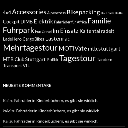
Accessories
Bikepacking
4x4
Alpencross
Bikepark
Brille
Familie
Elektrik
Cockpit
DIMB
Fahrräder für Afrika
Fuhrpark
Im Einsatz
Kaltental radelt
Fun
Gravel
Lastenrad
LadeHero CargoBikes
Mehrtagestour
MOTIVate
mtb.stuttgart
Tagestour
MTB Club Stuttgart
Tandem
Politik
Transport
VfL
NEUESTE KOMMENTARE
Kai
zu
Fahrräder in Kinderbüchern, es gibt sie wirklich.
kaivi
zu
Fahrräder in Kinderbüchern, es gibt sie wirklich.
Kai
zu
Fahrräder in Kinderbüchern, es gibt sie wirklich.