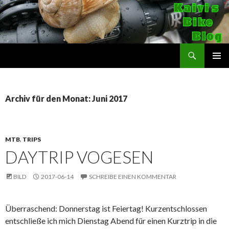
Suchen
Kaivi's Bike Blog
SPRINGE
PRIMÄR
ZUM
MENÜ
INHALT
Archiv für den Monat: Juni 2017
MTB
,
TRIPS
DAYTRIP VOGESEN
BILD
2017-06-14
SCHREIBE EINEN KOMMENTAR
Überraschend: Donnerstag ist Feiertag! Kurzentschlossen
entschließe ich mich Dienstag Abend für einen Kurztrip in die