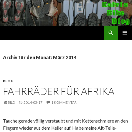
Suchen
Kaivi's Bike Blog
SPRINGE
PRIMÄR
ZUM
MENÜ
INHALT
Archiv für den Monat: März 2014
BLOG
FAHRRÄDER FÜR AFRIKA
BILD
2014-03-17
1 KOMMENTAR
Tauche gerade völlig verstaubt und mit Kettenschmiere an den
Fingern wieder aus dem Keller auf. Habe meine Alt-Teile-