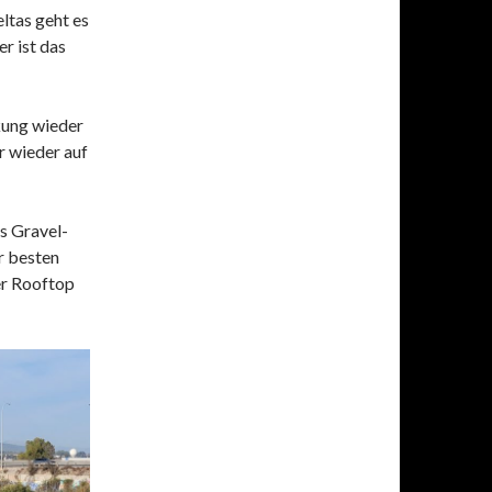
ltas geht es
r ist das
kung wieder
r wieder auf
s Gravel-
r besten
er Rooftop