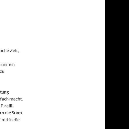
che Zeit,
 mir ein
 zu
ltung
nfach macht.
Pirelli-
rn die Sram
mit in die