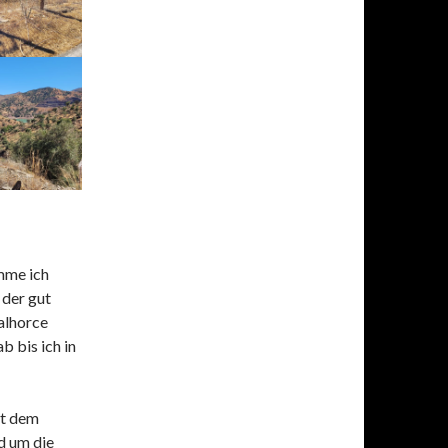
mme ich
 der gut
alhorce
b bis ich in
it dem
nd um die