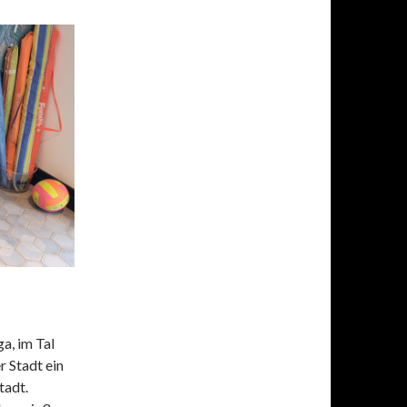
a, im Tal
r Stadt ein
tadt.