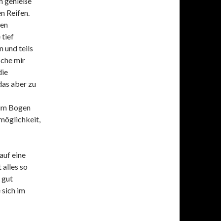
h genieße
en Reifen.
ten
 tief
 und teils
sche mir
die
das aber zu
 im Bogen
möglichkeit,
auf eine
 alles so
 gut
 sich im