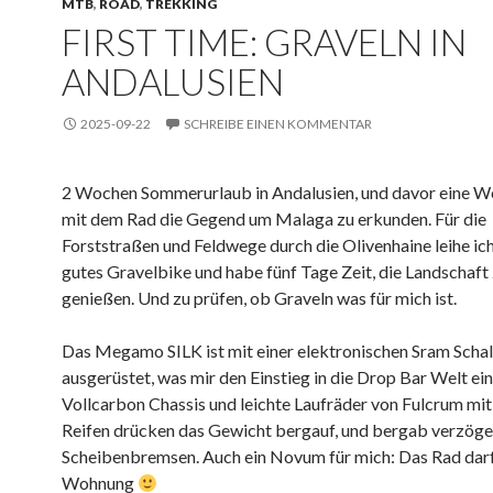
MTB
,
ROAD
,
TREKKING
FIRST TIME: GRAVELN IN
ANDALUSIEN
2025-09-22
SCHREIBE EINEN KOMMENTAR
2 Wochen Sommerurlaub in Andalusien, und davor eine Wo
mit dem Rad die Gegend um Malaga zu erkunden. Für die
Forststraßen und Feldwege durch die Olivenhaine leihe ich
gutes Gravelbike und habe fünf Tage Zeit, die Landschaft
genießen. Und zu prüfen, ob Graveln was für mich ist.
Das Megamo SILK ist mit einer elektronischen Sram Scha
ausgerüstet, was mir den Einstieg in die Drop Bar Welt ei
Vollcarbon Chassis und leichte Laufräder von Fulcrum mit 
Reifen drücken das Gewicht bergauf, und bergab verzöge
Scheibenbremsen. Auch ein Novum für mich: Das Rad darf 
Wohnung