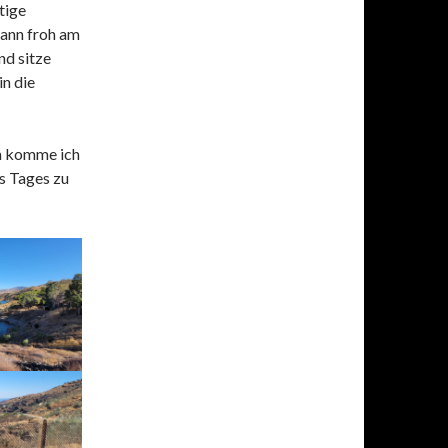
tige
dann froh am
nd sitze
in die
n komme ich
es Tages zu