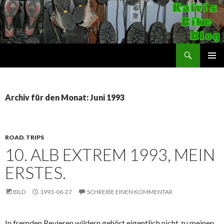
Suchen
Kaivi's Bike Blog
SPRINGE
PRIMÄR
ZUM
MENÜ
INHALT
Archiv für den Monat: Juni 1993
ROAD
,
TRIPS
10. ALB EXTREM 1993, MEIN
ERSTES.
BILD
1993-06-27
SCHREIBE EINEN KOMMENTAR
In fremden Revieren wildern gehört eigentlich nicht zu meinen