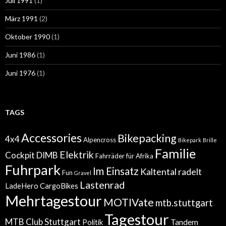
Juli 1991
(1)
März 1991
(2)
Oktober 1990
(1)
Juni 1986
(1)
Juni 1976
(1)
TAGS
Accessories
Bikepacking
4x4
Alpencross
Bikepark
Brille
Familie
Elektrik
Cockpit
DIMB
Fahrräder für Afrika
Fuhrpark
Im Einsatz
Kaltental radelt
Fun
Gravel
Lastenrad
LadeHero CargoBikes
Mehrtagestour
MOTIVate
mtb.stuttgart
Tagestour
MTB Club Stuttgart
Tandem
Politik