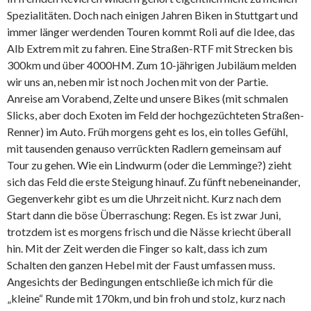
Spezialitäten. Doch nach einigen Jahren Biken in Stuttgart und
immer länger werdenden Touren kommt Roli auf die Idee, das
Alb Extrem mit zu fahren. Eine Straßen-RTF mit Strecken bis
300km und über 4000HM. Zum 10-jährigen Jubiläum melden
wir uns an, neben mir ist noch Jochen mit von der Partie.
Anreise am Vorabend, Zelte und unsere Bikes (mit schmalen
Slicks, aber doch Exoten im Feld der hochgezüchteten Straßen-
Renner) im Auto. Früh morgens geht es los, ein tolles Gefühl,
mit tausenden genauso verrückten Radlern gemeinsam auf
Tour zu gehen. Wie ein Lindwurm (oder die Lemminge?) zieht
sich das Feld die erste Steigung hinauf. Zu fünft nebeneinander,
Gegenverkehr gibt es um die Uhrzeit nicht. Kurz nach dem
Start dann die böse Überraschung: Regen. Es ist zwar Juni,
trotzdem ist es morgens frisch und die Nässe kriecht überall
hin. Mit der Zeit werden die Finger so kalt, dass ich zum
Schalten den ganzen Hebel mit der Faust umfassen muss.
Angesichts der Bedingungen entschließe ich mich für die
„kleine“ Runde mit 170km, und bin froh und stolz, kurz nach