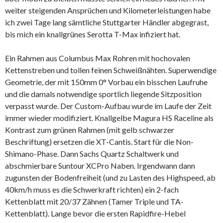
weiter steigenden Ansprüchen und Kilometerleistungen habe
ich zwei Tage lang sämtliche Stuttgarter Händler abgegrast,
bis mich ein knallgrünes Serotta T-Max infiziert hat.
Ein Rahmen aus Columbus Max Rohren mit hochovalen
Kettenstreben und tollen feinen Schweißnähten. Superwendige
Geometrie, der mit 150mm 0° Vorbau ein bisschen Laufruhe
und die damals notwendige sportlich liegende Sitzposition
verpasst wurde. Der Custom-Aufbau wurde im Laufe der Zeit
immer wieder modifiziert. Knallgelbe Magura HS Raceline als
Kontrast zum grünen Rahmen (mit gelb schwarzer
Beschriftung) ersetzen die XT-Cantis. Start für die Non-
Shimano-Phase. Dann Sachs Quartz Schaltwerk und
abschmierbare Suntour XCPro Naben. Irgendwann dann
zugunsten der Bodenfreiheit (und zu Lasten des Highspeed, ab
40km/h muss es die Schwerkraft richten) ein 2-fach
Kettenblatt mit 20/37 Zähnen (Tamer Triple und TA-
Kettenblatt). Lange bevor die ersten Rapidfire-Hebel