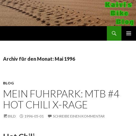
Suchen
Kaivi's Bike Blog
SPRINGE
PRIMÄR
ZUM
MENÜ
INHALT
Archiv für den Monat: Mai 1996
BLOG
MEIN FUHRPARK: MTB #4
HOT CHILI X-RAGE
BILD
1996-05-01
SCHREIBE EINEN KOMMENTAR