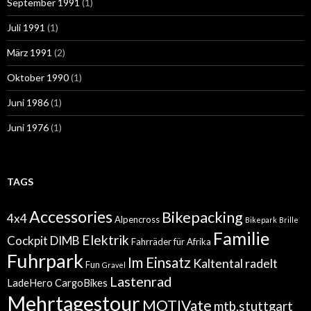
September 1991
(1)
Juli 1991
(1)
März 1991
(2)
Oktober 1990
(1)
Juni 1986
(1)
Juni 1976
(1)
TAGS
Accessories
Bikepacking
4x4
Alpencross
Bikepark
Brille
Familie
Elektrik
Cockpit
DIMB
Fahrräder für Afrika
Fuhrpark
Im Einsatz
Kaltental radelt
Fun
Gravel
Lastenrad
LadeHero CargoBikes
Mehrtagestour
MOTIVate
mtb.stuttgart