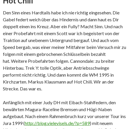
Hot Chili
Den Sinn eines Hardtails habe ich nie richtig eingesehen. Die
Gabel federt weich über das Hindernis und dann haut es Dir
doppelt einen ins Kreuz. Aber ein Fully? Macht Sinn. Und nach
einer Probefahrt mit einem Scott war ich begeistert von der
Traktion auf unebenem Untergrund bergauf. Und auch vom
Speed bergab, was einer meiner Mitfahrer beim Versuch mir zu
folgen mit einem gebrochenen Schlüsselbein bezahlt
hat. Weitere Probefahrten folgen. Cannondale: zu breiter
Hinterbau. Trek Y: tolle Optik, aber Antriebsschwinge
performt nicht richtig. Und dann kommt die WM 1995 in
Kirchzarten. Markus Klausmann auf Hot Chili. Wir an der
Strecke. Das war es.
Anfänglich mit einer Judy DH mit Eibach-Stahlfedern, den
bewährten Magura-Raceline Bremsen und Hügi-Naben
aufgebaut. Nach einem Rahmenbruch kurz vor unserer Tour ins
Jura 1999 (
http://blog.vielevisels.de/?p=589
) mit neuem