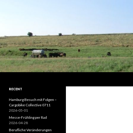
Suchen
Kaivi's Bike Blog
RECENT
Hamburg Besuch mit Folgen –
Cargobike Collective 0711
2026-05-01
Messe-Frühling per Rad
2026-04-28
Berufliche Veränderungen