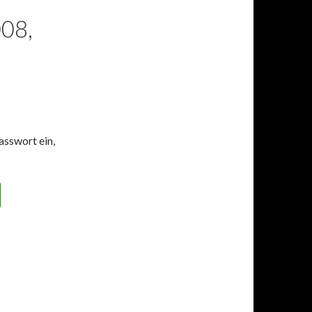
08,
asswort ein,