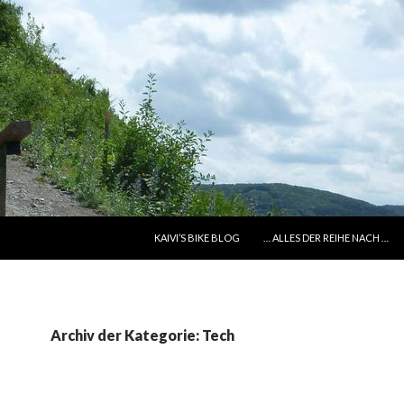
SPRINGE ZUM INHALT
KAIVI’S BIKE BLOG
… ALLES DER REIHE NACH …
Archiv der Kategorie: Tech