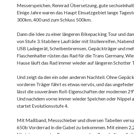
Messerspeichen, Rennrad Übersetzung, gute sechseinhalb 
Einige Jahre waren das Haupt Einsatzgebiet lange Tagest
300km, 400 und zum Schluss 500km.
Dann die Idee zu einer längeren Bikepacking Tour und da
von Stufe 3. Stabilere Laufräder mit Stollenreifen, Nabe
USB Ladegerät, Scheibenbremsen, Gepäckträger und me
Flaschenhalter rüsten das Rad für die Trans Germany. Wie
Hause läuft das Rad immer wieder auf längeren Schotter 
Und zeigt da den ein oder anderen Nachteil. Ohne Gepäc
vorderen Träger fährt es etwas nervös, und das ungefeder
lässt die souveränen Roll-Eigenschaften der modernen 29
Und nachdem vorne immer wieder Speichen oder Nippel a
startet Evolutionsstufe 4.
Mit Maßband, Messschieber und diversen Tabellen versuc
650b Vorderrad in die Gabel zu bekommen. Mit einem 2