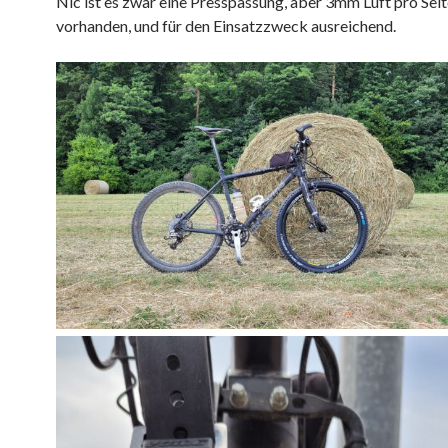
Nic ist es zwar eine Presspassung, aber 3mm Luft pro Seit
vorhanden, und für den Einsatzzweck ausreichend.