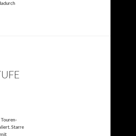
 dadurch
TUFE
 Touren-
iert. Starre
 mit