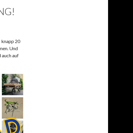
NG!
ür knapp 20
men. Und
d auch auf