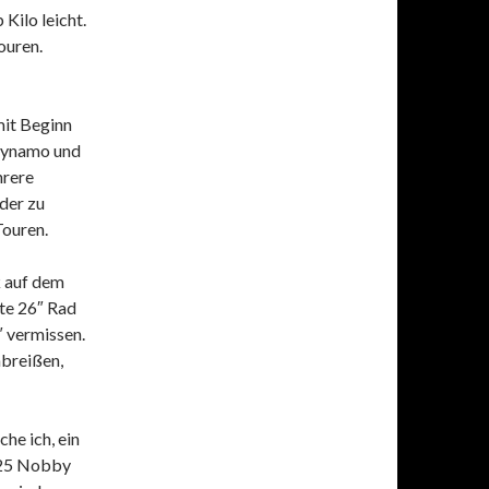
Kilo leicht.
ouren.
mit Beginn
ndynamo und
hrere
der zu
Touren.
k auf dem
te 26″ Rad
″ vermissen.
breißen,
he ich, ein
,25 Nobby