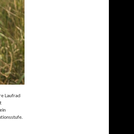
re Laufrad
t
ein
utionsstufe.