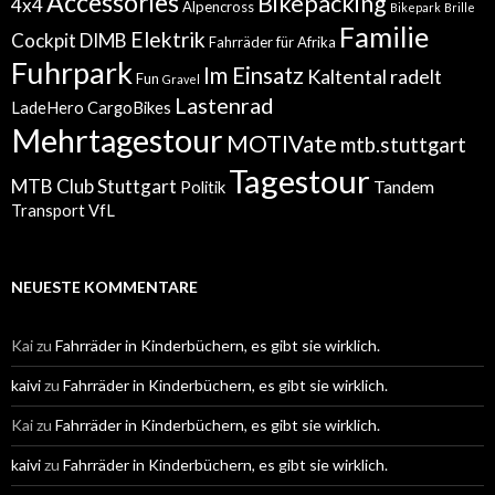
Accessories
Bikepacking
4x4
Alpencross
Bikepark
Brille
Familie
Elektrik
Cockpit
DIMB
Fahrräder für Afrika
Fuhrpark
Im Einsatz
Kaltental radelt
Fun
Gravel
Lastenrad
LadeHero CargoBikes
Mehrtagestour
MOTIVate
mtb.stuttgart
Tagestour
MTB Club Stuttgart
Tandem
Politik
Transport
VfL
NEUESTE KOMMENTARE
Kai
zu
Fahrräder in Kinderbüchern, es gibt sie wirklich.
kaivi
zu
Fahrräder in Kinderbüchern, es gibt sie wirklich.
Kai
zu
Fahrräder in Kinderbüchern, es gibt sie wirklich.
kaivi
zu
Fahrräder in Kinderbüchern, es gibt sie wirklich.