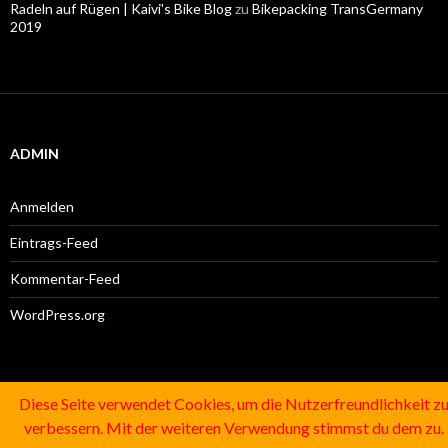
Radeln auf Rügen | Kaivi's Bike Blog
zu
Bikepacking TransGermany
2019
ADMIN
Anmelden
Eintrags-Feed
Kommentar-Feed
WordPress.org
SUCHE
Diese Seite verwendet Cookies, um die Nutzerfreundlichkeit z
verbessern. Mit der weiteren Verwendung stimmst du dem zu.
Suchen