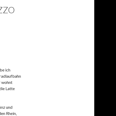
ZZO
be ich
rradlaufbahn
r wohnt
ie Latte
inz und
den Rhein,