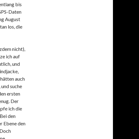
ntlang bis
 GPS-Daten
ang August
an los, die
zdem nicht),
ze ich auf
lich, und
indjacke,
 hätten auch
, und suche
den ersten
enug. Der
pfe ich die
 Bei den
er Ebene den
 Doch
ine