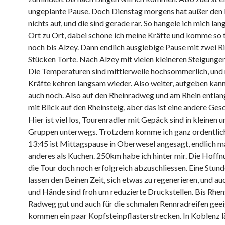
ungeplante Pause. Doch Dienstag morgens hat außer den
nichts auf, und die sind gerade rar. So hangele ich mich la
Ort zu Ort, dabei schone ich meine Kräfte und komme so 
noch bis Alzey. Dann endlich ausgiebige Pause mit zwei R
Stücken Torte. Nach Alzey mit vielen kleineren Steigungen
Die Temperaturen sind mittlerweile hochsommerlich, und
Kräfte kehren langsam wieder. Also weiter, aufgeben kann
auch noch. Also auf den Rheinradweg und am Rhein entla
mit Blick auf den Rheinsteig, aber das ist eine andere Gesc
Hier ist viel los, Tourenradler mit Gepäck sind in kleinen 
Gruppen unterwegs. Trotzdem komme ich ganz ordentlic
13:45 ist Mittagspause in Oberwesel angesagt, endlich m
anderes als Kuchen. 250km habe ich hinter mir. Die Hoffnu
die Tour doch noch erfolgreich abzuschliessen. Eine Stun
lassen den Beinen Zeit, sich etwas zu regenerieren, und au
und Hände sind froh um reduzierte Druckstellen. Bis Rhen
Radweg gut und auch für die schmalen Rennradreifen geei
kommen ein paar Kopfsteinpflasterstrecken. In Koblenz lä