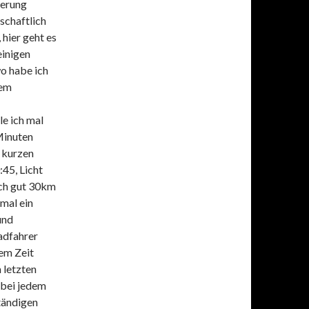
uerung
schaftlich
 hier geht es
einigen
o habe ich
nem
le ich mal
Minuten
r kurzen
:45, Licht
och gut 30km
mal ein
und
adfahrer
em Zeit
 letzten
 bei jedem
ständigen