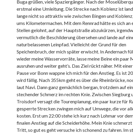
Buga grüßen, viele Spaziergänger. Nach der Moselüberq
erstmal eine Umleitung. Die Strecke nach Koblenz ist land
lange nicht so attraktiv wie zwischen Bingen und Koblenz,
ums Kilometermachen. Mit dem Rennrad hätte es sich an 
Stellen gelohnt, auf der Hauptstraße abzukürzen, irgendw
vermutlich die Beschilderung übersehen und lande auf ei
naturbelassenen Leinpfad. Vielleicht der Grund für den
Speichenbruch, der mich später erwischt. In Andernach fül
wieder meine Wasservorräte, lasse meine Beine ein paar 
ausruhen und weiter geht’s. Das Ziel rückt näher. Mit eine
Pause vor Bonn wappne ich mich für den Anstieg. Es ist 20
wird fällig. Nach 355km geht es über die Rheinbrücke, n
laut Navi. Dann ganz gemächlich bergan, trotzdem auf ein
stechender Schmerz im rechten Knie. Zwischen Siegburg 
Troisdorf versagt die Tourenplanung, ein paar kurze für R
gesperrte Strecken zwingen mich auf Umwege, die vor all
kosten. Erst um 22:00 stehe ich kurz nach Lohmar vor dem
finalen Anstieg auf die Scheiderhöhe. Mein Knie schmerzt
Tritt, so gut es geht versuche ich schonend zu fahren. Im 