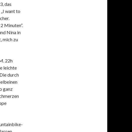
3, das
„I want to
cher.
 2 Minuten“.
und Nina in
, mich zu
M. 22h
e leichte
 Die durch
selbeinen
so ganz
eschmerzen
eppe
untainbike-
lassen.