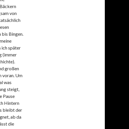
 Bäckern
ngsam von
tatsächlich
iesen
 bis Bingen.
 meine
 ich später
ng (immer
hichte).
und großen
h voran. Um
al was
ng steigt,
de Pause
ch Hintern
s bleibt der
gnet, ab da
sst die