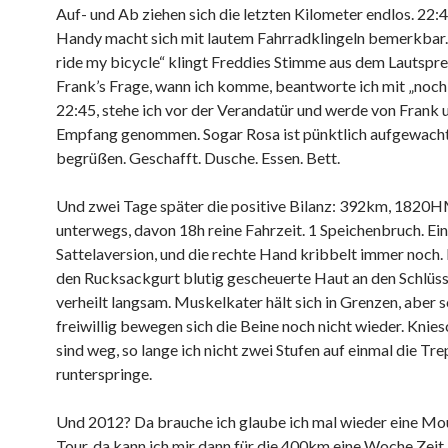
Auf- und Ab ziehen sich die letzten Kilometer endlos. 22:4
Handy macht sich mit lautem Fahrradklingeln bemerkbar. 
ride my bicycle“ klingt Freddies Stimme aus dem Lautspre
Frank’s Frage, wann ich komme, beantworte ich mit „noch
22:45, stehe ich vor der Verandatür und werde von Frank 
Empfang genommen. Sogar Rosa ist pünktlich aufgewacht
begrüßen. Geschafft. Dusche. Essen. Bett.
Und zwei Tage später die positive Bilanz: 392km, 1820H
unterwegs, davon 18h reine Fahrzeit. 1 Speichenbruch. Ein
Sattelaversion, und die rechte Hand kribbelt immer noch.
den Rucksackgurt blutig gescheuerte Haut an den Schlüs
verheilt langsam. Muskelkater hält sich in Grenzen, aber 
freiwillig bewegen sich die Beine noch nicht wieder. Kni
sind weg, so lange ich nicht zwei Stufen auf einmal die Tr
runterspringe.
Und 2012? Da brauche ich glaube ich mal wieder eine Mo
Tour, da kann ich mir dann für die 400km eine Woche Zeit 