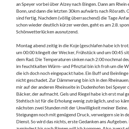
an Speyer vorbei über Alzey nach Bingen. Dann am Rhein e
Bonn, und dann die letzten 30km aufwärts nach Rösrath.
sind fertig. Nachdem (völlig überraschend) die Tage Anf
schon wieder deutlich kürzer werden, geht es am 2.8. spont
Schönwetterlücken ausnutzend.
Montag abend zeitig in die Koje (geschlafen habe ich trot
um 00:00 klingelt der Wecker, Frühstück und um 00:45 sit
dem Rad. Die Temperaturen sinken nach 2:00 nochmal deut
im feuchtkalten Würm- und Pfinztal bin ich froh um die W
die ich doch noch eingepackt habe. Ein Buff und Beinlinge
nicht geschadet. Zur Dämmerung bin ich in den Rheinauen
mir auf der anderen Rheinseite in Dudenhofen bei Speyer 
Bäcker, der aufmacht. Gels und Riegel habe ich erst mal g
Stehtisch ist für die Erholung wenig zuträglich, und so käm
nächsten zwei Stunden mit der Unwilligkeit meiner Beine.
Steigungen noch mit genügend Druck, verweigern sie in d
Dienst. So wird das nichts, erste Gedanken ans Aufgeben.
zumindest bis nach Bingen will ich kommen. Also zuerst e