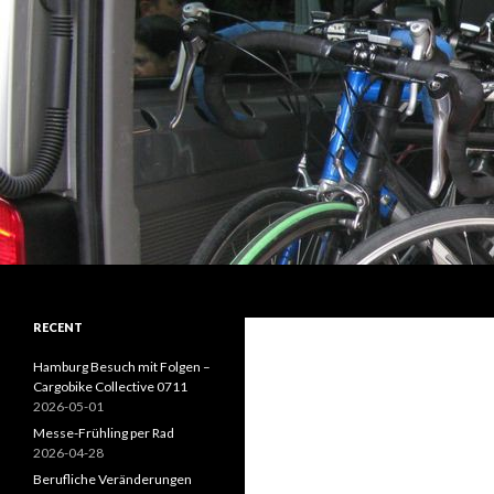
Suchen
Kaivi's Bike Blog
RECENT
Hamburg Besuch mit Folgen –
Cargobike Collective 0711
2026-05-01
Messe-Frühling per Rad
2026-04-28
Berufliche Veränderungen