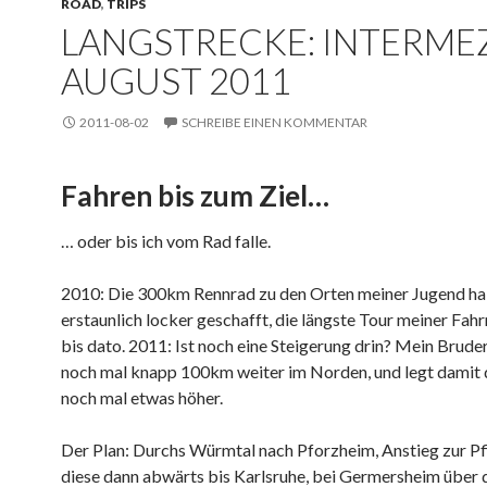
ROAD
,
TRIPS
LANGSTRECKE: INTERME
AUGUST 2011
2011-08-02
SCHREIBE EINEN KOMMENTAR
Fahren bis zum Ziel…
… oder bis ich vom Rad falle.
2010: Die 300km Rennrad zu den Orten meiner Jugend ha
erstaunlich locker geschafft, die längste Tour meiner Fah
bis dato. 2011: Ist noch eine Steigerung drin? Mein Brude
noch mal knapp 100km weiter im Norden, und legt damit d
noch mal etwas höher.
Der Plan: Durchs Würmtal nach Pforzheim, Anstieg zur Pf
diese dann abwärts bis Karlsruhe, bei Germersheim über 