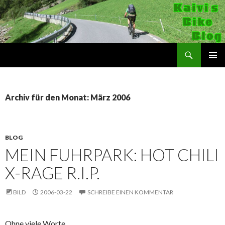
Suchen
Kaivi's Bike Blog
SPRINGE
PRIMÄR
ZUM
MENÜ
INHALT
Archiv für den Monat: März 2006
BLOG
MEIN FUHRPARK: HOT CHILI
X-RAGE R.I.P.
BILD
2006-03-22
SCHREIBE EINEN KOMMENTAR
Ohne viele Worte…