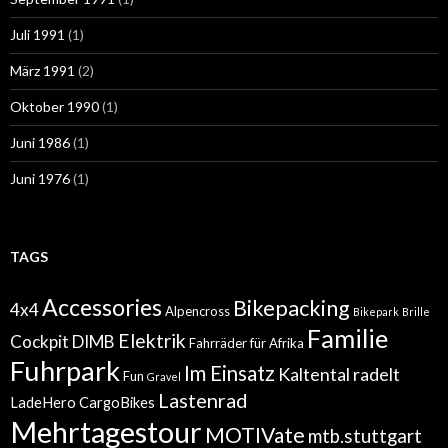
Juli 1991
(1)
März 1991
(2)
Oktober 1990
(1)
Juni 1986
(1)
Juni 1976
(1)
TAGS
Accessories
Bikepacking
4x4
Alpencross
Bikepark
Brille
Familie
Elektrik
Cockpit
DIMB
Fahrräder für Afrika
Fuhrpark
Im Einsatz
Kaltental radelt
Fun
Gravel
Lastenrad
LadeHero CargoBikes
Mehrtagestour
MOTIVate
mtb.stuttgart