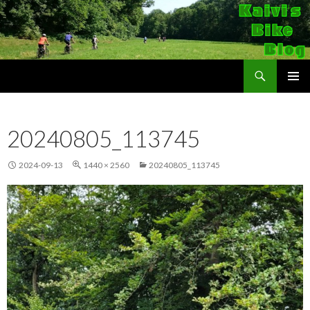
Suchen
Kaivi's Bike Blog
SPRINGE
PRIMÄR
ZUM
MENÜ
INHALT
20240805_113745
2024-09-13
1440 × 2560
20240805_113745