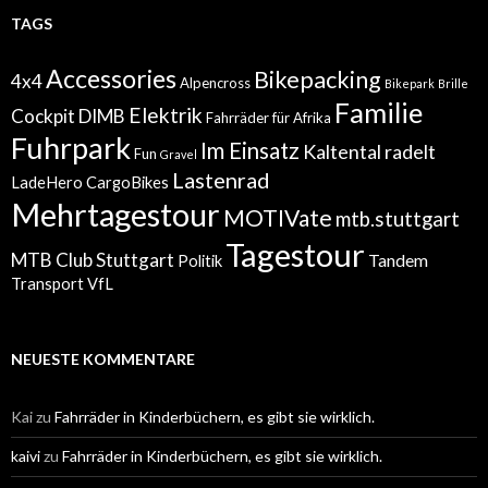
TAGS
Accessories
Bikepacking
4x4
Alpencross
Bikepark
Brille
Familie
Elektrik
Cockpit
DIMB
Fahrräder für Afrika
Fuhrpark
Im Einsatz
Kaltental radelt
Fun
Gravel
Lastenrad
LadeHero CargoBikes
Mehrtagestour
MOTIVate
mtb.stuttgart
Tagestour
MTB Club Stuttgart
Tandem
Politik
Transport
VfL
NEUESTE KOMMENTARE
Kai
zu
Fahrräder in Kinderbüchern, es gibt sie wirklich.
kaivi
zu
Fahrräder in Kinderbüchern, es gibt sie wirklich.