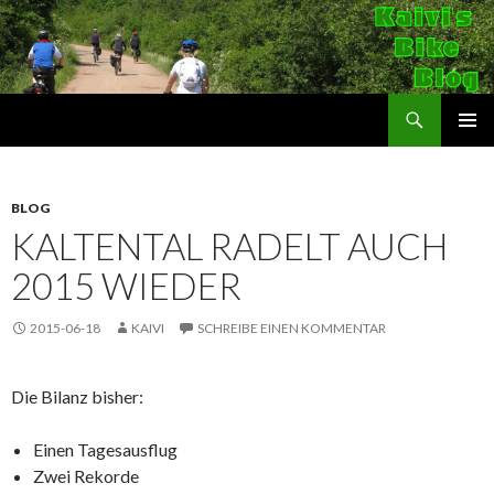
Suchen
Kaivi's Bike Blog
SPRINGE
PRIMÄR
ZUM
MENÜ
INHALT
BLOG
KALTENTAL RADELT AUCH
2015 WIEDER
2015-06-18
KAIVI
SCHREIBE EINEN KOMMENTAR
Die Bilanz bisher:
Einen Tagesausflug
Zwei Rekorde