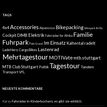
TAGS
Accessories
Bikepacking
4x4
Alpencross
Bikepark
Brille
Familie
Elektrik
Cockpit
DIMB
Fahrräder für Afrika
Fuhrpark
Im Einsatz
Kaltental radelt
Fun
Gravel
Lastenrad
LadeHero CargoBikes
Mehrtagestour
MOTIVate
mtb.stuttgart
Tagestour
MTB Club Stuttgart
Tandem
Politik
Transport
VfL
NEUESTE KOMMENTARE
Kai
zu
Fahrräder in Kinderbüchern, es gibt sie wirklich.