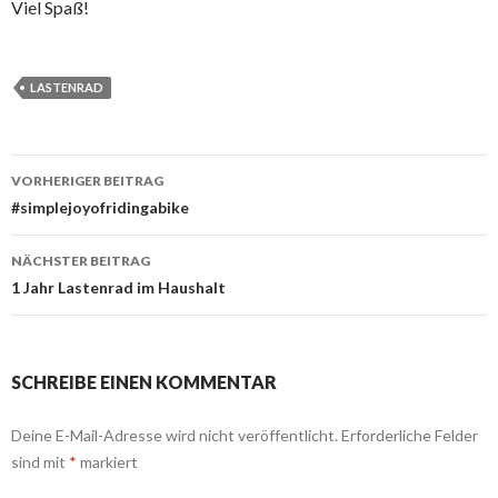
Viel Spaß!
LASTENRAD
Beitrags-
VORHERIGER BEITRAG
Navigation
#simplejoyofridingabike
NÄCHSTER BEITRAG
1 Jahr Lastenrad im Haushalt
SCHREIBE EINEN KOMMENTAR
Deine E-Mail-Adresse wird nicht veröffentlicht.
Erforderliche Felder
sind mit
*
markiert