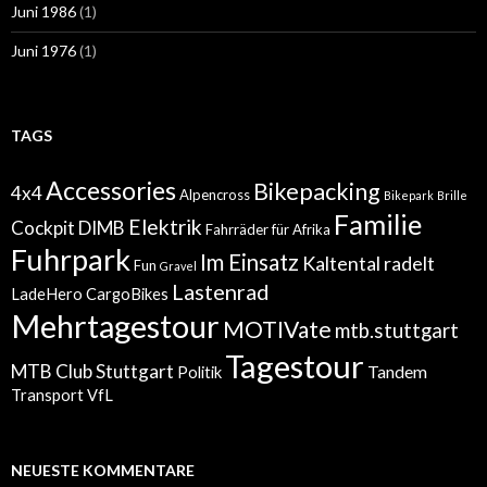
Juni 1986
(1)
Juni 1976
(1)
TAGS
Accessories
Bikepacking
4x4
Alpencross
Bikepark
Brille
Familie
Elektrik
Cockpit
DIMB
Fahrräder für Afrika
Fuhrpark
Im Einsatz
Kaltental radelt
Fun
Gravel
Lastenrad
LadeHero CargoBikes
Mehrtagestour
MOTIVate
mtb.stuttgart
Tagestour
MTB Club Stuttgart
Tandem
Politik
Transport
VfL
NEUESTE KOMMENTARE