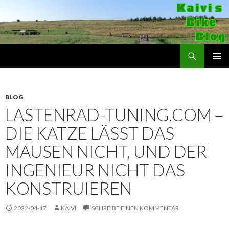
Suchen
Kaivi's Bike Blog
SPRINGE
PRIMÄR
ZUM
MENÜ
INHALT
BLOG
LASTENRAD-TUNING.COM –
DIE KATZE LÄSST DAS
MAUSEN NICHT, UND DER
INGENIEUR NICHT DAS
KONSTRUIEREN
2022-04-17
KAIVI
SCHREIBE EINEN KOMMENTAR