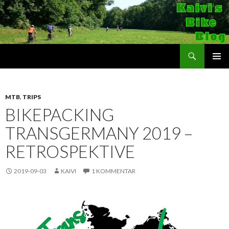
Suchen
Kaivi's Bike Blog
SPRINGE
PRIMÄR
ZUM
MENÜ
INHALT
MTB
,
TRIPS
BIKEPACKING
TRANSGERMANY 2019 –
RETROSPEKTIVE
2019-09-03
KAIVI
1 KOMMENTAR