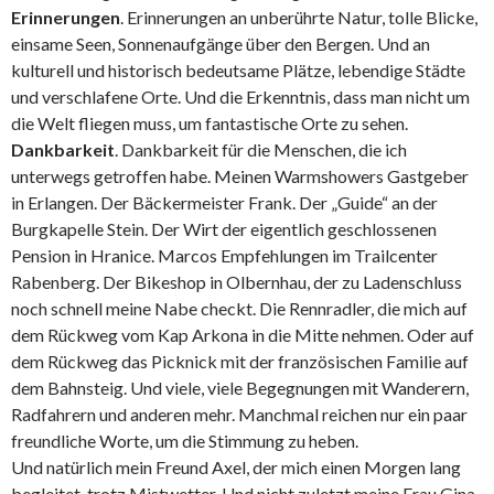
Erinnerungen
. Erinnerungen an unberührte Natur, tolle Blicke,
einsame Seen, Sonnenaufgänge über den Bergen. Und an
kulturell und historisch bedeutsame Plätze, lebendige Städte
und verschlafene Orte. Und die Erkenntnis, dass man nicht um
die Welt fliegen muss, um fantastische Orte zu sehen.
Dankbarkeit
. Dankbarkeit für die Menschen, die ich
unterwegs getroffen habe. Meinen Warmshowers Gastgeber
in Erlangen. Der Bäckermeister Frank. Der „Guide“ an der
Burgkapelle Stein. Der Wirt der eigentlich geschlossenen
Pension in Hranice. Marcos Empfehlungen im Trailcenter
Rabenberg. Der Bikeshop in Olbernhau, der zu Ladenschluss
noch schnell meine Nabe checkt. Die Rennradler, die mich auf
dem Rückweg vom Kap Arkona in die Mitte nehmen. Oder auf
dem Rückweg das Picknick mit der französischen Familie auf
dem Bahnsteig. Und viele, viele Begegnungen mit Wanderern,
Radfahrern und anderen mehr. Manchmal reichen nur ein paar
freundliche Worte, um die Stimmung zu heben.
Und natürlich mein Freund Axel, der mich einen Morgen lang
begleitet, trotz Mistwetter. Und nicht zuletzt meine Frau Gina,