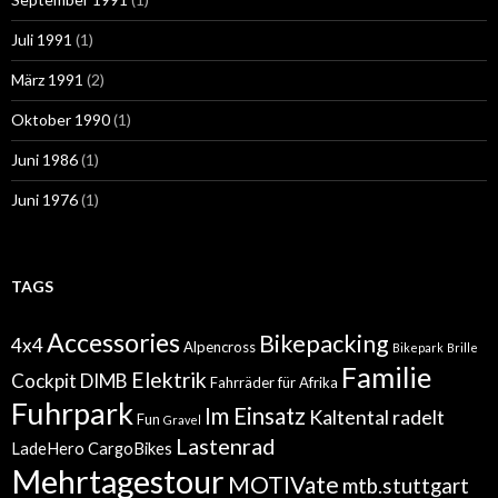
Juli 1991
(1)
März 1991
(2)
Oktober 1990
(1)
Juni 1986
(1)
Juni 1976
(1)
TAGS
Accessories
Bikepacking
4x4
Alpencross
Bikepark
Brille
Familie
Elektrik
Cockpit
DIMB
Fahrräder für Afrika
Fuhrpark
Im Einsatz
Kaltental radelt
Fun
Gravel
Lastenrad
LadeHero CargoBikes
Mehrtagestour
MOTIVate
mtb.stuttgart